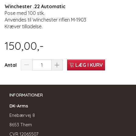
Winchester .22 Automatic
Pose med 100 stk.
Anvendes til Winchester riflen M-1903
Kræver tilladelse.
150,00,-
Antal
LÆG I KURV
INFORMATIONER
DK-Arms
Enebærvej 8
8653 Them
CVR
12065507