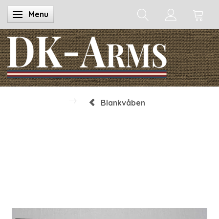
Menu
Skifte navigation
Blankvåben