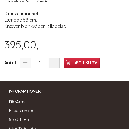
Model/varenr.:
9232
Dansk manchet
Længde 58 cm.
Kræver blankvåben-tilladelse
395,00,-
Antal
LÆG I KURV
INFORMATIONER
DK-Arms
Enebærvej 8
8653 Them
CVR
12065507