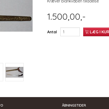
Kræver blankvåben tilladelse
1.500,00,-
Antal
LÆG I KU
TO
ÅBNINGSTIDER