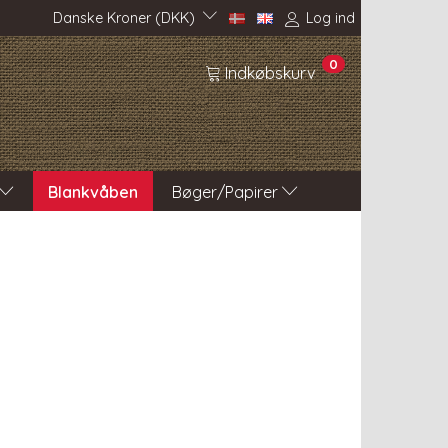
Danske Kroner (DKK)
Log ind
0
Indkøbskurv
Blankvåben
Bøger/Papirer