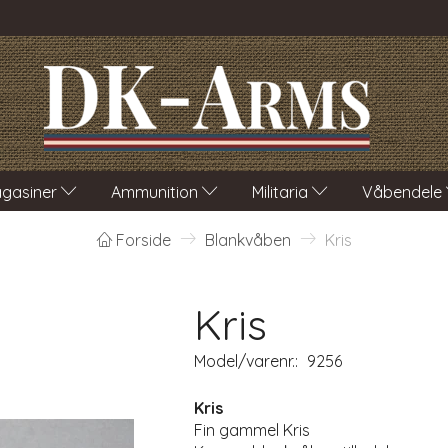
gasiner
Ammunition
Militaria
Våbendele
Forside
Blankvåben
Kris
Kris
Model/varenr.:
9256
Kris
Fin gammel Kris