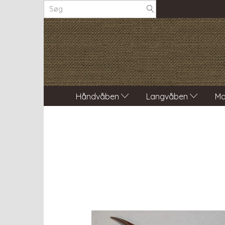
Håndvåben
Langvåben
Ma