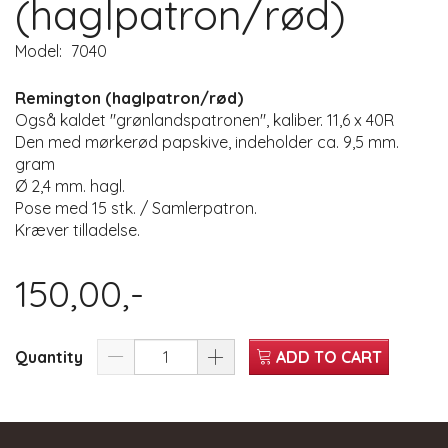
(haglpatron/rød)
Model:
7040
Remington (haglpatron/rød)
Også kaldet "grønlandspatronen", kaliber. 11,6 x 40R
Den med mørkerød papskive, indeholder ca. 9,5 mm.
gram
Ø 2,4 mm. hagl.
Pose med 15 stk. / Samlerpatron.
Kræver tilladelse.
150,00,-
Quantity
ADD TO CART