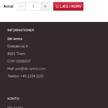
Antal
LÆG I KURV
INFORMATIONER
DK-Arms
Enebærvej 8
8653 Them
CVR
12065507
Mail:
per@dk-arms.com
Telefon: +45 2234 2210
KONTO
Min konto