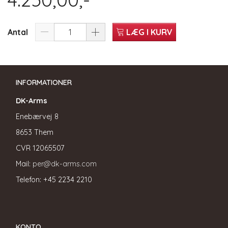
Antal
LÆG I KURV
INFORMATIONER
DK-Arms
Enebærvej 8
8653 Them
CVR
12065507
Mail:
per@dk-arms.com
Telefon: +45 2234 2210
KONTO