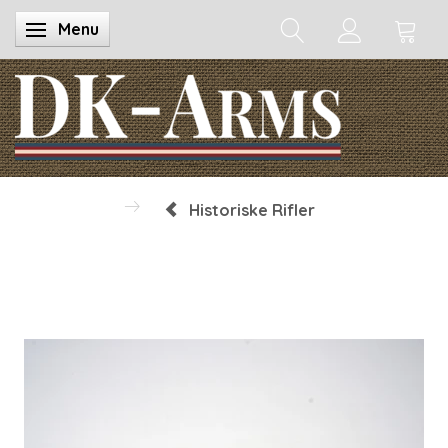
Menu
Skifte navigation
Historiske Rifler