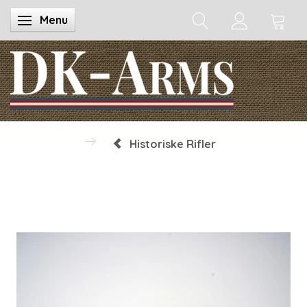
Menu
Skifte navigation
Historiske Rifler