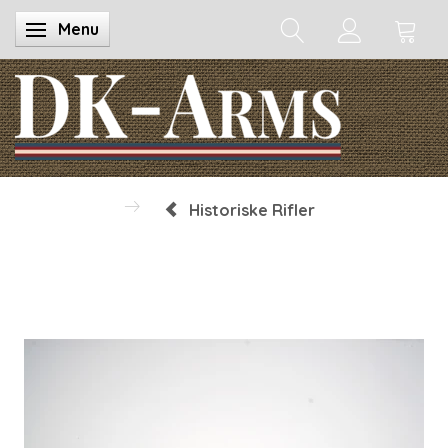
Menu
Skifte navigation
Historiske Rifler