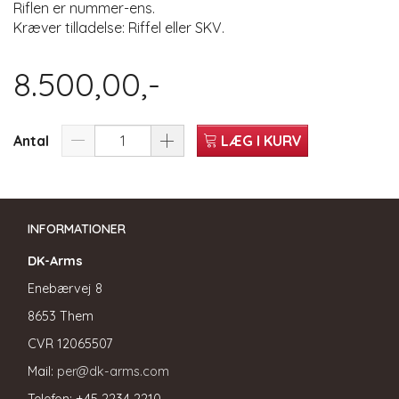
Riflen er nummer-ens.
Kræver tilladelse: Riffel eller SKV.
8.500,00,-
Antal
LÆG I KURV
INFORMATIONER
DK-Arms
Enebærvej 8
8653 Them
CVR
12065507
Mail:
per@dk-arms.com
Telefon: +45 2234 2210