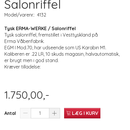
Salonriffel
Model/varenr.:
4132
Tysk ERMA-WERKE / Salonriffel
Tysk salonriffel, fremstillet i Vesttyskland på
Erma Våbenfabrik.
EGM I Mod.70, har udseende som US Karabin M1.
Kaliberen er .22 LR, 10 skuds magasin, halvautomatisk,
er brugt men i god stand.
Kræver tilladelse:
1.750,00,-
Antal
LÆG I KURV