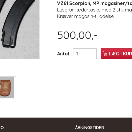
VZ61 Scorpion, MP magasiner/ta
Lysbrun lædertaske med 2 stk. ma
Kræver magasin-tilladelse.
500,00,-
Antal
LÆG I KU
TO
ÅBNINGSTIDER