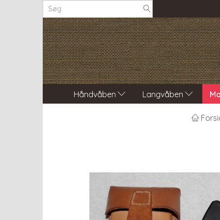
Håndvåben
Langvåben
Ma
Forsi