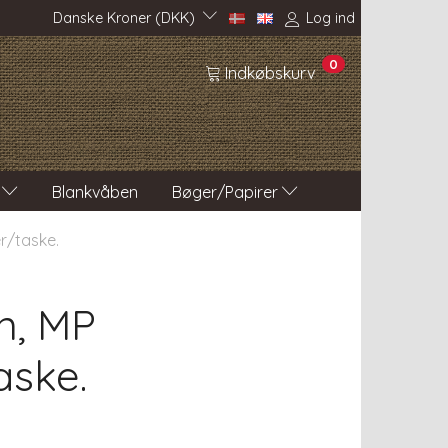
Danske Kroner (DKK)
Log ind
0
Indkøbskurv
Blankvåben
Bøger/Papirer
r/taske.
n, MP
aske.