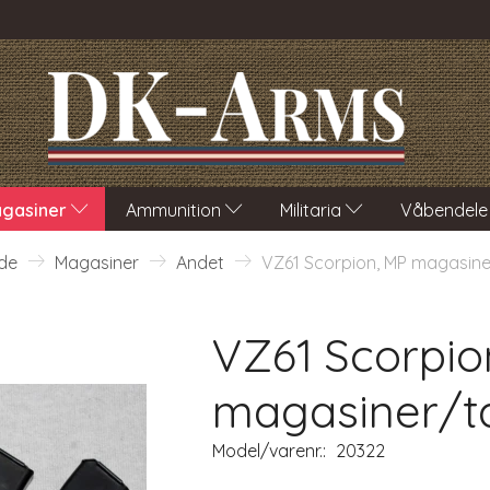
gasiner
Ammunition
Militaria
Våbendele
de
Magasiner
Andet
VZ61 Scorpion, MP magasine
VZ61 Scorpio
magasiner/t
Model/varenr.:
20322