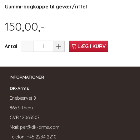
Gummi-bagkappe til gevær/riffel
150,00,-
Antal
LÆG I KURV
INFORMATIONER
DK-Arms
Enebærvej 8
8653 Them
CVR
12065507
Mail:
per@dk-arms.com
Telefon: +45 2234 2210