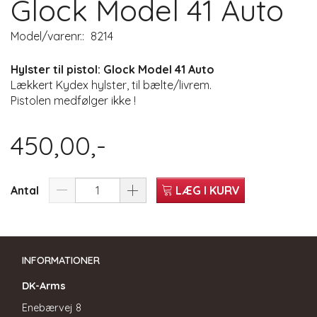
Glock Model 41 Auto
Model/varenr.:
8214
Hylster til pistol: Glock Model 41 Auto
Lækkert Kydex hylster, til bælte/livrem.
Pistolen medfølger ikke !
450,00,-
Antal
LÆG I KURV
INFORMATIONER
DK-Arms
Enebærvej 8