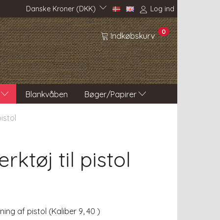
Danske Kroner (DKK)
Log ind
0
Indkøbskurv
Blankvåben
Bøger/Papirer
istol
tøj til pistol
ing af pistol (Kaliber 9, 40 )