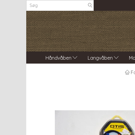
Håndvåben
Langvåben
Ma
F