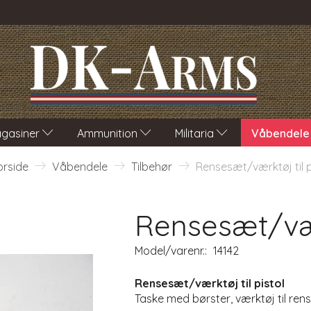
gasiner
Ammunition
Militaria
Våbendele
orside
Våbendele
Tilbehør
Rensesæt/værktøj til p
Rensesæt/værk
Model/varenr.:
14142
Rensesæt/værktøj til pistol
Taske med børster, værktøj til rensn