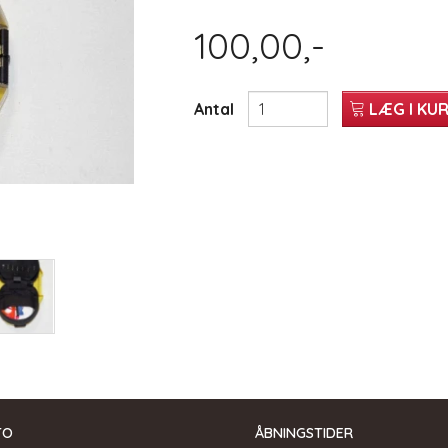
100,00,-
Antal
LÆG I KU
TO
ÅBNINGSTIDER