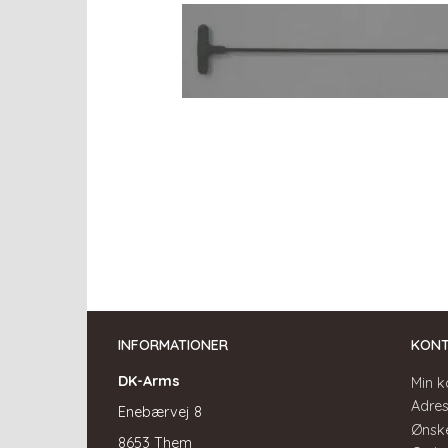
INFORMATIONER
KON
DK-Arms
Min k
Adre
Enebærvej 8
Ønske
8653 Them