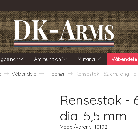
gasiner
Ammunition
Militaria
Våbendele
e
Våbendele
Tilbehør
Rensestok - 62 cm. lang - di
Rensestok - 6
dia. 5,5 mm.
Model/varenr.:
10102