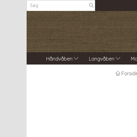
Håndvåben
Langvåben
Ma
Forsid