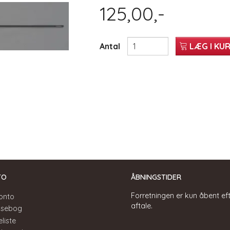
125,00,-
Antal
LÆG I KU
TO
ÅBNINGSTIDER
Forretningen er kun åbent ef
onto
aftale.
ssebog
liste