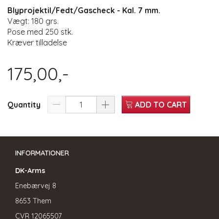
Blyprojektil/Fedt/Gascheck - Kal. 7 mm.
Vægt: 180 grs.
Pose med 250 stk.
Kræver tilladelse
175,00,-
Quantity
ADD TO CART
INFORMATIONER
DK-Arms
Enebærvej 8
8653 Them
CVR
12065507