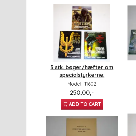
3 stk. bøger/hæfter om
specialstyrkerne:
Model:
11602
250,00,-
ADD TO CART