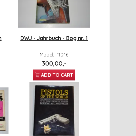
n
DWJ - Jahrbuch - Bog nr. 1
r
Model:
11046
300,00,-
ADD TO CART