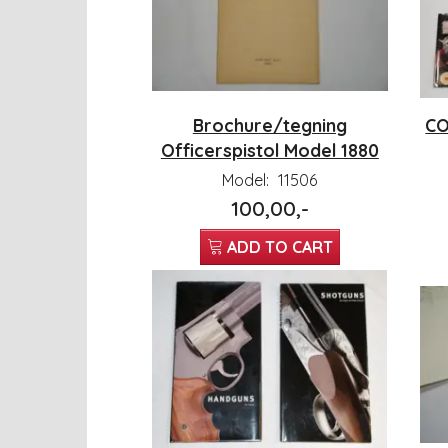
Brochure/tegning
CO
Officerspistol Model 1880
Model:
11506
100,00,-
ADD TO CART