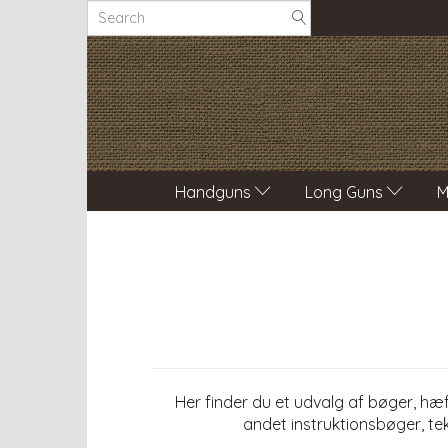
Handguns
Long Guns
M
Her finder du et udvalg af bøger, h
andet instruktionsbøger, tek