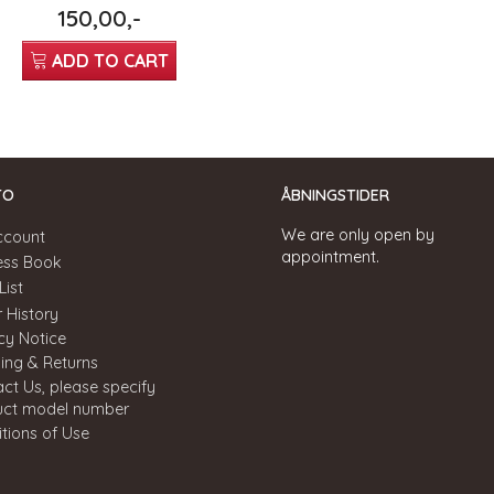
150,00,-
ADD TO CART
TO
ÅBNINGSTIDER
We are only open by
ccount
appointment.
ess Book
List
 History
cy Notice
ing & Returns
ct Us, please specify
uct model number
tions of Use