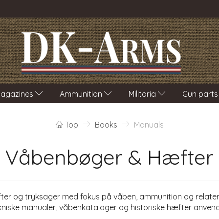
agazines
Ammunition
Militaria
Gun parts
Top
Books
Manuals
Våbenbøger & Hæfter
æfter og tryksager med fokus på våben, ammunition og relate
niske manualer, våbenkataloger og historiske hæfter anvendt i 