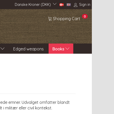
Danske Kroner (DKK)
Sign in
0
Shopping Cart
Edged weapons
Books
rede emner. Udvalget omfatter blandt
militær eller civil kontekst.