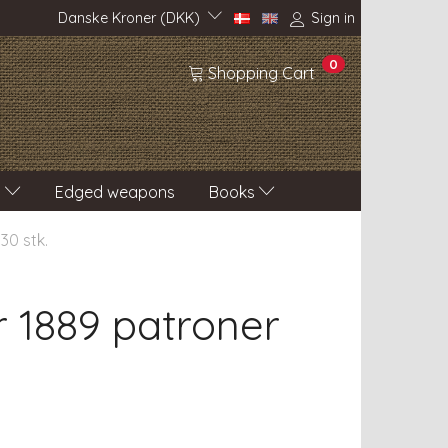
Danske Kroner (DKK)
Sign in
0
Shopping Cart
s
Edged weapons
Books
30 stk.
 1889 patroner