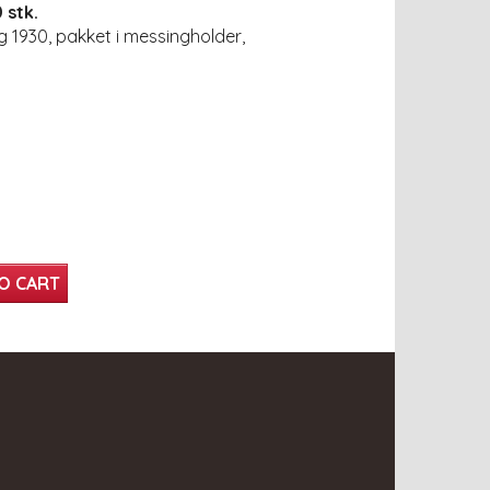
 stk.
ng 1930, pakket i messingholder,
O CART