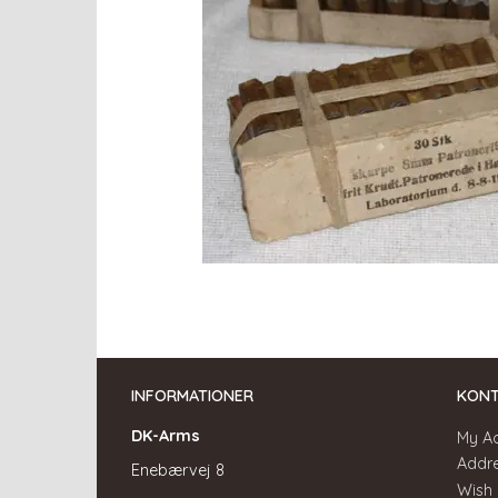
INFORMATIONER
KON
DK-Arms
My A
Addr
Enebærvej 8
Wish 