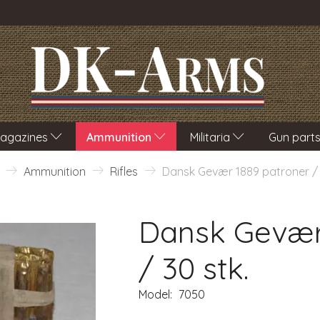
agazines
Ammunition
Militaria
Gun part
Ammunition
Rifles
Dansk Gevær 1889 patroner / 
Dansk Gevær
/ 30 stk.
Model:
7050