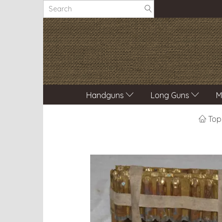
Handguns
Long Guns
M
Top