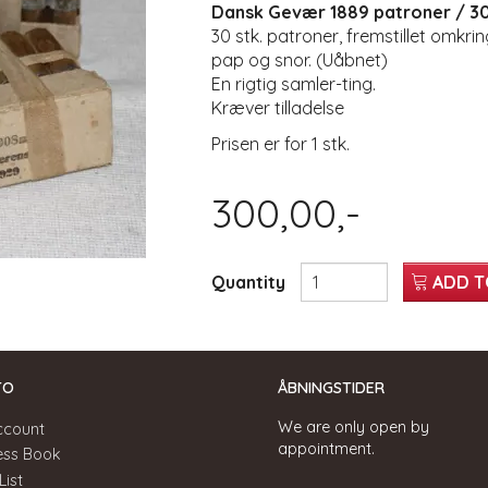
Dansk Gevær 1889 patroner / 30
30 stk. patroner, fremstillet omkri
pap og snor. (Uåbnet)
En rigtig samler-ting.
Kræver tilladelse
Prisen er for 1 stk.
300,00,-
Quantity
ADD T
TO
ÅBNINGSTIDER
We are only open by
ccount
appointment.
ess Book
List