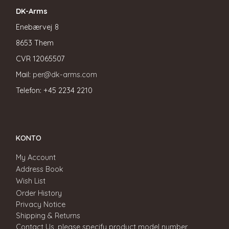
DK-Arms
Enebærvej 8
8653 Them
CVR
12065507
Mail:
per@dk-arms.com
Telefon: +45 2234 2210
KONTO
My Account
Address Book
Wish List
Order History
Privacy Notice
Shipping & Returns
Contact Us, please specify product model number