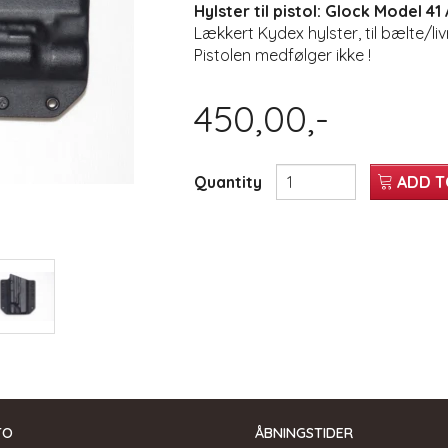
Hylster til pistol: Glock Model 41
Lækkert Kydex hylster, til bælte/li
Pistolen medfølger ikke !
450,00,-
Quantity
ADD T
TO
ÅBNINGSTIDER