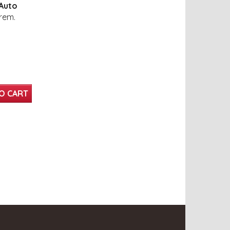
 Auto
vrem.
O CART