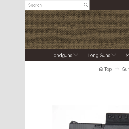
Handguns
Long Guns
M
Top
Gun