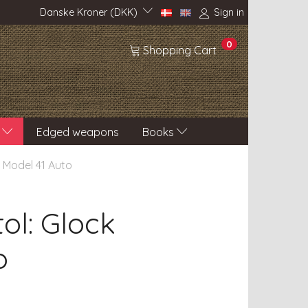
Danske Kroner (DKK)
Sign in
0
Shopping Cart
Edged weapons
Books
ck Model 41 Auto
tol: Glock
o