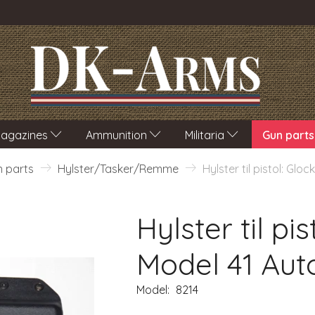
agazines
Ammunition
Militaria
Gun parts
 parts
Hylster/Tasker/Remme
Hylster til pistol: Glo
Hylster til pis
Model 41 Aut
Model:
8214