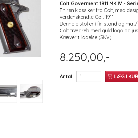
Colt Goverment 1911 MK.IV - Seri
En ren klassiker fra Colt, med de
verdenskendte Colt 1911
Denne pistol er i fin stand og mat/p
Colt trægreb med guld logo og jus
Kræver tilladelse (SKV)
8.250,00,-
Antal
LÆG I KU