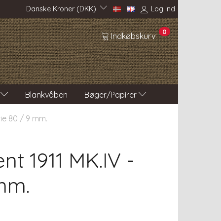
Danske Kroner (DKK)
Log ind
0
Indkøbskurv
Blankvåben
Bøger/Papirer
rie 80 / 9 mm.
t 1911 MK.IV -
 mm.