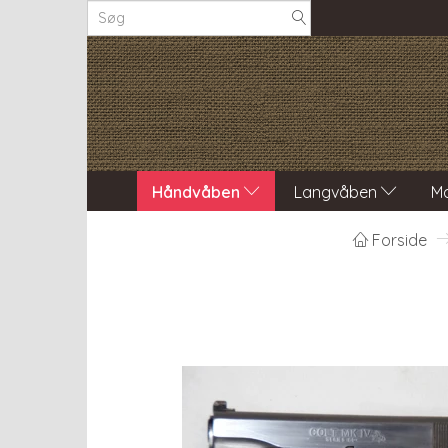
Håndvåben
Langvåben
Ma
Forside