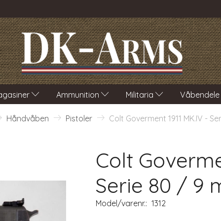
gasiner
Ammunition
Militaria
Våbendele
Håndvåben
Pistoler
Colt Goverment 1911 MK.IV - Se
Colt Govermen
Serie 80 / 9
Model/varenr.:
1312