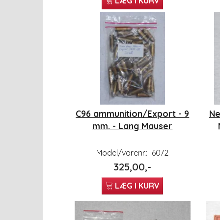
LÆG I KURV
C96 ammunition/Export - 9
Ne
mm. - Lang Mauser
Model/varenr.:
6072
325,00,-
LÆG I KURV