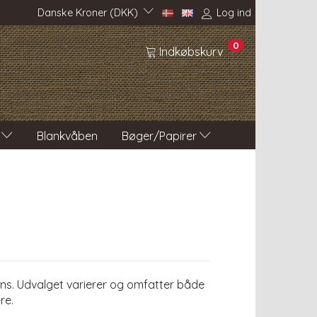
Danske Kroner (DKK)
Log ind
0
Indkøbskurv
Blankvåben
Bøger/Papirer
ans. Udvalget varierer og omfatter både
re.