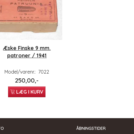
Æske Finske 9 mm.
patroner / 1941
Model/varenr.:
7022
250,00,-
LÆG I KURV
TO
ÅBNINGSTIDER