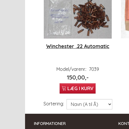
Winchester .22 Automatic
Model/varenr.:
7039
150,00,-
LÆG I KURV
Sortering:
INFORMATIONER
KON