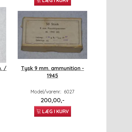
LÆG I KURV
. /
Tysk 9 mm. ammunition -
1945
Model/varenr.:
6027
200,00,-
LÆG I KURV