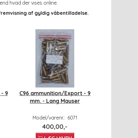
end hvad der vises online.
emvisning af gyldig våbentilladelse.
- 9
C96 ammunition/Export - 9
mm. - Lang Mauser
Model/varenr.:
6071
400,00,-