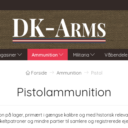
gasiner
Ammunition
Militaria
Våbendele
Forside
Ammunition
Pistol
Pistolammunition
on på lager, primært i gængse kalibre og med historisk relev
keltpatroner og mindre partier til samlere og registrerede eje