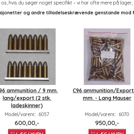
os, hvis du søger noget specifikt – vi har ofte mere på lager, 
bajonetter og andre tilladelseskrævende genstande
mod fr
96 ammunition / 9 mm.
C96 ammunition/Export 
lang/export (2 stk.
mm. - Lang Mauser
ladeskinner)
Model/varenr.:
6057
Model/varenr.:
6070
600,00,-
950,00,-