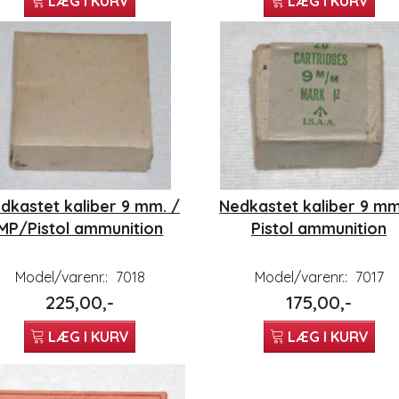
LÆG I KURV
LÆG I KURV
dkastet kaliber 9 mm. /
Nedkastet kaliber 9 mm
MP/Pistol ammunition
Pistol ammunition
Model/varenr.:
7018
Model/varenr.:
7017
225,00,-
175,00,-
LÆG I KURV
LÆG I KURV