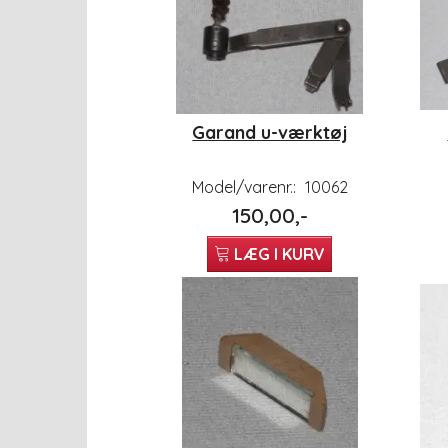
Garand u-værktøj
Model/varenr.:
10062
150,00,-
LÆG I KURV