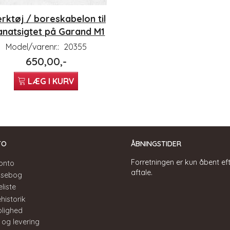
rktøj / boreskabelon til
anatsigtet på Garand M1
Model/varenr.:
20355
650,00,-
LÆG I KURV
TO
ÅBNINGSTIDER
Forretningen er kun åbent ef
onto
aftale.
ssebog
liste
historik
olighed
 og levering