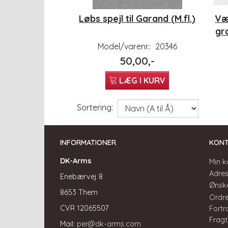
Løbs spejl til Garand (M.fl.)
Væ
gr
Model/varenr.:
20346
50,00,-
LÆG I KURV
Sortering:
INFORMATIONER
KON
DK-Arms
Min k
Adre
Enebærvej 8
Ønske
8653 Them
Ordre
CVR
12065507
Fortr
Fragt
Mail:
per@dk-arms.com