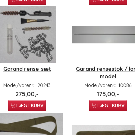
Garand rense-sæt
Garand rensestok / la
model
Model/varenr.:
20243
Model/varenr.:
10086
275,00,-
175,00,-
LÆG I KURV
LÆG I KURV