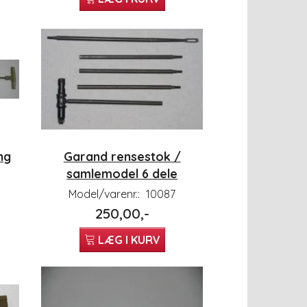
ng
Garand rensestok /
samlemodel 6 dele
Model/varenr.:
10087
250,00,-
LÆG I KURV