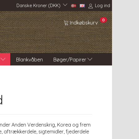
Danske Kroner (DKK)
Log ind
0
Indkøbskurv
Blankvåben
Bøger/Papirer
d
 under Anden Verdenskrig, Korea og frem
 aftrækkerdele, sigtemidler, fjederdele