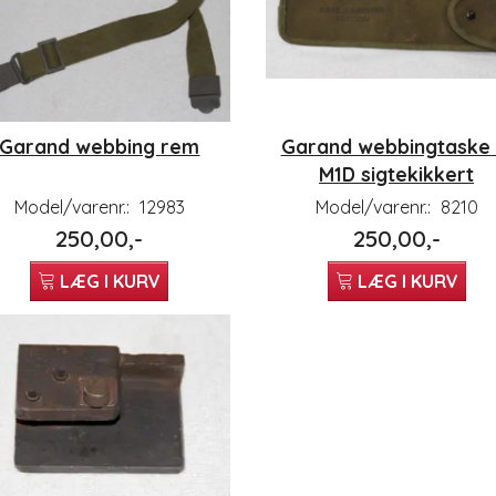
Garand webbing rem
Garand webbingtaske t
M1D sigtekikkert
Model/varenr.:
12983
Model/varenr.:
8210
250,00,-
250,00,-
LÆG I KURV
LÆG I KURV