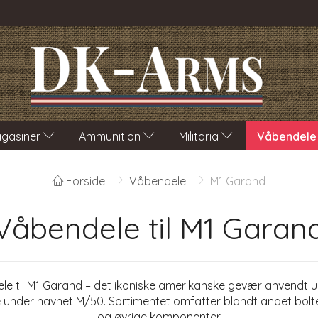
gasiner
Ammunition
Militaria
Våbendele
Forside
Våbendele
M1 Garand
Våbendele til M1 Garan
dele til M1 Garand – det ikoniske amerikanske gevær anvendt
e under navnet M/50. Sortimentet omfatter blandt andet bolte,
og øvrige komponenter.