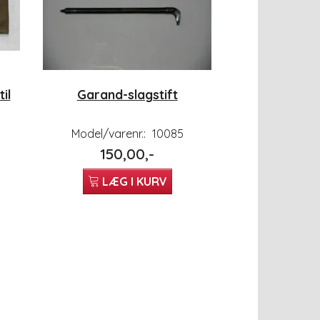
il
Garand-slagstift
Model/varenr.:
10085
150,00,-
LÆG I KURV