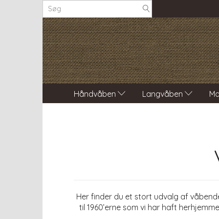
Håndvåben
Langvåben
Ma
Her finder du et stort udvalg af våben
til 1960’erne som vi har haft herhjemm