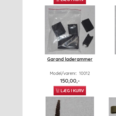
Garand laderammer
Model/varenr.:
10012
150,00,-
LÆG I KURV