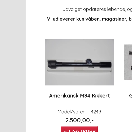
Udvalget opdateres løbende, og vi
Vi udleverer kun våben, magasiner, 
Amerikansk M84 Kikkert
G
Model/varenr.:
4249
2.500,00,-
LÆG I KURV