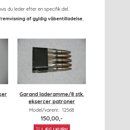
is du leder efter en specifik del.
emvisning af gyldig våbentilladelse.
ker
Garand laderamme/8 stk.
eksercer patroner
Model/varenr.:
12568
150,00,-
LÆG I KURV