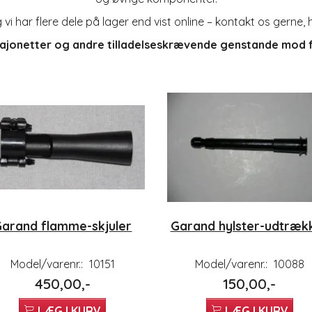
 har flere dele på lager end vist online – kontakt os gerne, hv
bajonetter og andre tilladelseskrævende genstande
mod fr
arand flamme-skjuler
Garand hylster-udtræk
Model/varenr.:
10151
Model/varenr.:
10088
450,00,-
150,00,-
LÆG I KURV
LÆG I KURV