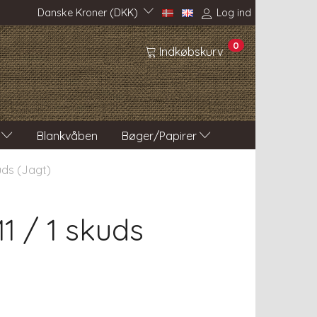
Danske Kroner (DKK)
Log ind
0
Indkøbskurv
Blankvåben
Bøger/Papirer
uds (Jagt)
1 / 1 skuds