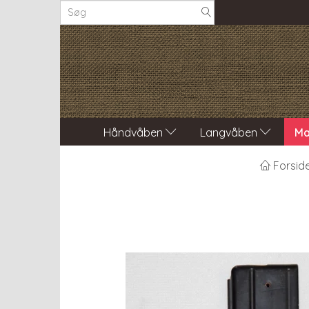
Håndvåben
Langvåben
Ma
Forsid