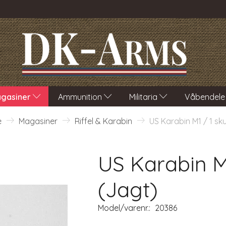
gasiner
Ammunition
Militaria
Våbendele
e
Magasiner
Riffel & Karabin
US Karabin M1 / 1 sk
US Karabin M
(Jagt)
Model/varenr.:
20386