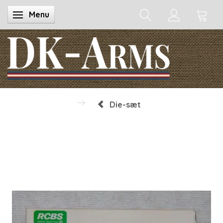
Menu
Skifte navigation
Die-sæt