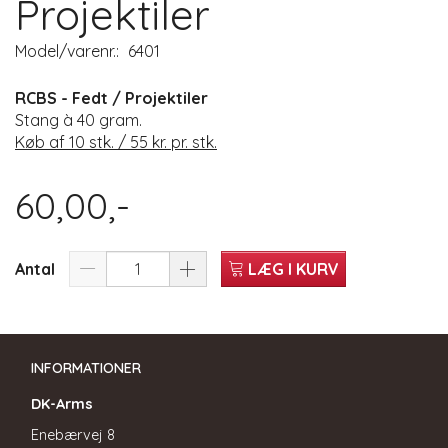
Projektiler
Model/varenr.:
6401
RCBS - Fedt / Projektiler
Stang à 40 gram.
Køb af 10 stk. / 55 kr. pr. stk.
60,00,-
Antal
LÆG I KURV
INFORMATIONER
DK-Arms
Enebærvej 8