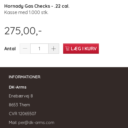
Hornady Gas Checks - .22 cal.
Kasse med 1.000 stk.
275,00,-
Antal
LÆG I KURV
INFORMATIONER
DK-Arms
Enebærvej 8
8653 Them
CVR
12065507
Mail:
per@dk-arms.com