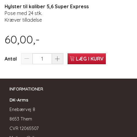
Hylster til kaliber 5,6 Super Express
Pose med 24 stk.
Kræver tilladelse
60,00,-
Antal
LÆG I KURV
INFORMATIONER
DK-Arms
Enebærvej 8
8653 Them
CVR
12065507