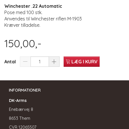
Winchester .22 Automatic
Pose med 100 stk.
Anvendes til Winchester riflen M-1903
Kræver tilladelse.
150,00,-
Antal
LÆG I KURV
INFORMATIONER
DK-Arms
Enebærvej 8
8653 Them
CVR
12065507