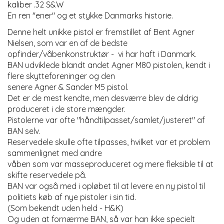
kaliber .32 S&W
En ren "ener" og et stykke Danmarks historie.
Denne helt unikke pistol er fremstillet af Bent Agner
Nielsen, som var en af de bedste
opfinder/våbenkonstruktør - vi har haft i Danmark.
BAN udviklede blandt andet Agner M80 pistolen, kendt i
flere skytteforeninger og den
senere Agner & Sander M5 pistol.
Det er de mest kendte, men desværre blev de aldrig
produceret i de store mængder.
Pistolerne var ofte "håndtilpasset/samlet/justeret" af
BAN selv.
Reservedele skulle ofte tilpasses, hvilket var et problem
sammenlignet med andre
våben som var masseproduceret og mere fleksible til at
skifte reservedele på.
BAN var også med i opløbet til at levere en ny pistol til
politiets køb af nye pistoler i sin tid.
(Som bekendt uden held - H&K)
Og uden at fornærme BAN, så var han ikke specielt