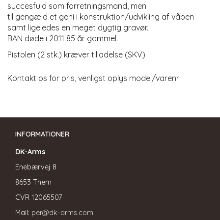
succesfuld som forretningsmand, men
til gengæld et geni i konstruktion/udvikling af våben
samt ligeledes en meget dygtig gravør.
BAN døde i 2011 85 år gammel.
Pistolen (2 stk.) kræver tilladelse (SKV)
Kontakt os for pris, venligst oplys model/varenr.
INFORMATIONER
DK-Arms
Enebærvej 8
8653 Them
CVR
12065507
Mail:
per@dk-arms.com