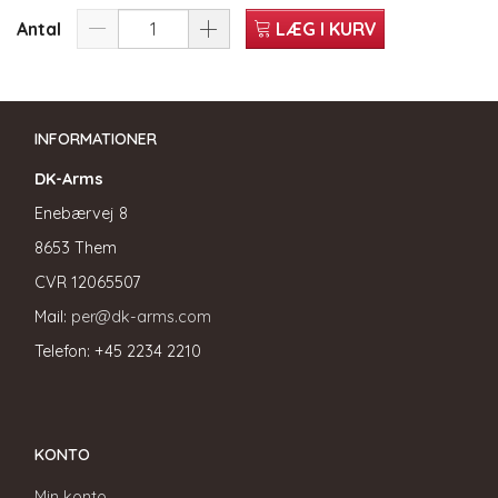
Antal
LÆG I KURV
INFORMATIONER
DK-Arms
Enebærvej 8
8653 Them
CVR
12065507
Mail:
per@dk-arms.com
Telefon: +45 2234 2210
KONTO
Min konto