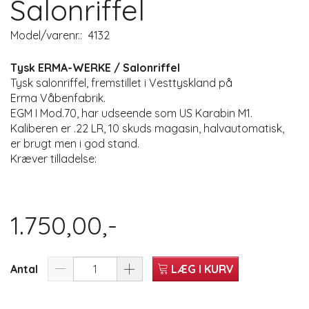
Salonriffel
Model/varenr.:
4132
Tysk ERMA-WERKE / Salonriffel
Tysk salonriffel, fremstillet i Vesttyskland på
Erma Våbenfabrik.
EGM I Mod.70, har udseende som US Karabin M1.
Kaliberen er .22 LR, 10 skuds magasin, halvautomatisk,
er brugt men i god stand.
Kræver tilladelse:
1.750,00,-
Antal
LÆG I KURV