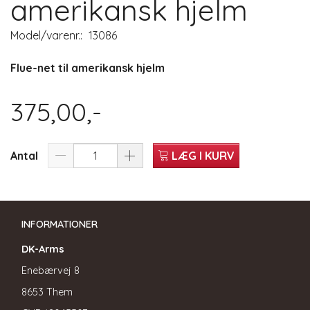
amerikansk hjelm
Model/varenr.:
13086
Flue-net til amerikansk hjelm
375,00,-
Antal
LÆG I KURV
INFORMATIONER
DK-Arms
Enebærvej 8
8653 Them