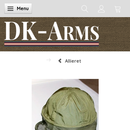
Menu
Skifte navigation
Allieret