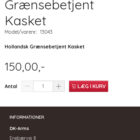
Grænsebetjent
Kasket
Model/varenr.:
13043
Hollandsk Grænsebetjent Kasket
150,00,-
Antal
LÆG I KURV
INFORMATIONER
DK-Arms
Enebærvej 8