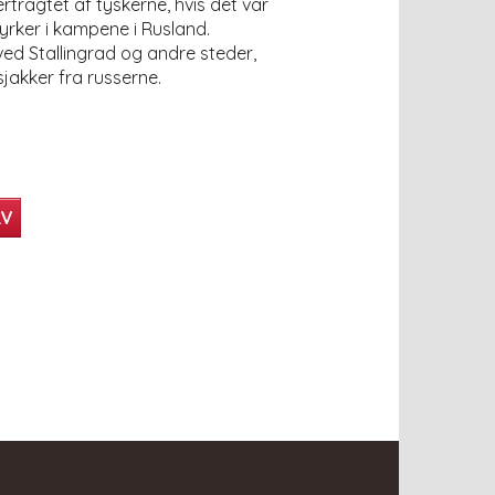
tragtet af tyskerne, hvis det var
rker i kampene i Rusland.
 ved Stallingrad og andre steder,
sjakker fra russerne.
RV