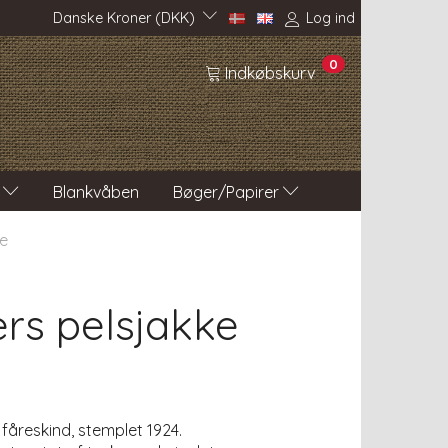
Danske Kroner (DKK)
Log ind
0
Indkøbskurv
Blankvåben
Bøger/Papirer
ke
ers pelsjakke
i fåreskind, stemplet 1924.