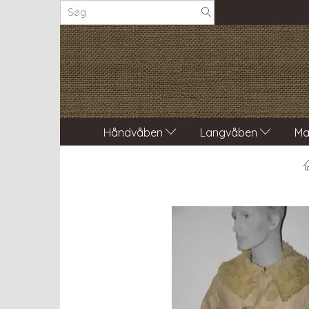
Håndvåben
Langvåben
Ma