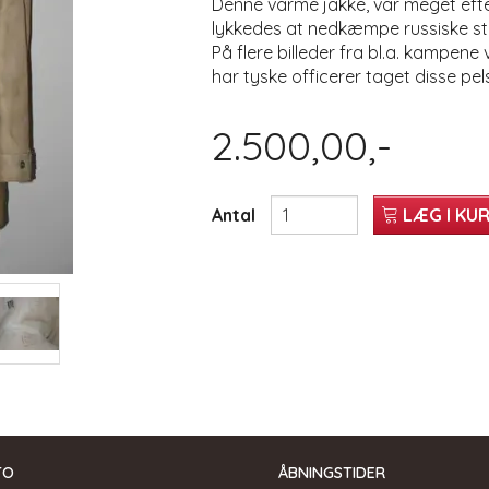
Denne varme jakke, var meget efter
lykkedes at nedkæmpe russiske sty
På flere billeder fra bl.a. kampene
har tyske officerer taget disse pel
2.500,00,-
Antal
LÆG I KU
TO
ÅBNINGSTIDER