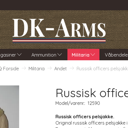
gasiner
Ammunition
Militaria
Våbendele
Forside
Militaria
Andet
Russisk officers pelsjak
Russisk offic
Model/varenr.:
12590
Russisk officers pelsjakke.
Original russisk officers pelsjakke 