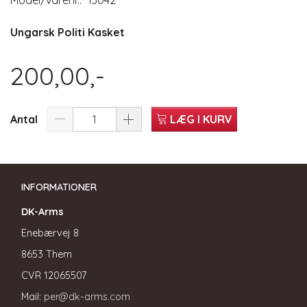
Model/varenr.:
13042
Ungarsk Politi Kasket
200,00,-
Antal
LÆG I KURV
INFORMATIONER
DK-Arms
Enebærvej 8
8653 Them
CVR
12065507
Mail:
per@dk-arms.com