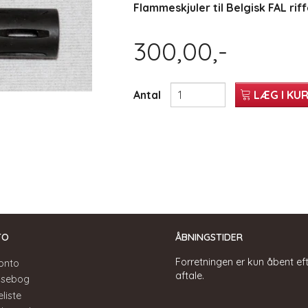
Flammeskjuler til Belgisk FAL riff
300,00,-
Antal
LÆG I KU
TO
ÅBNINGSTIDER
Forretningen er kun åbent ef
onto
aftale.
ssebog
liste