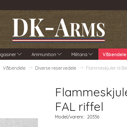
gasiner
Ammunition
Militaria
Våbendele
Våbendele
Diverse reservedele
Flammeskjuler til Bel
Flammeskjuler
FAL riffel
Model/varenr.:
20336