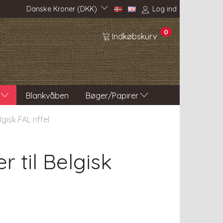
Danske Kroner (DKK)
Log ind
0
Indkøbskurv
Blankvåben
Bøger/Papirer
gisk FAL riffel
 til Belgisk