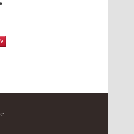
el
RV
ter