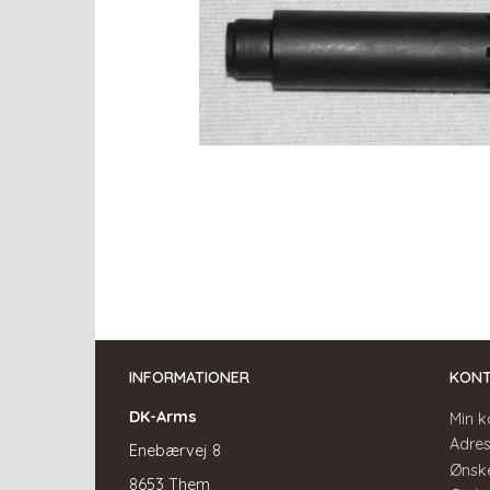
INFORMATIONER
KON
DK-Arms
Min k
Adre
Enebærvej 8
Ønske
8653 Them