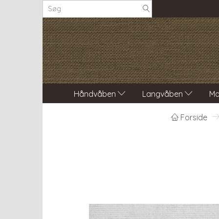
Håndvåben
Langvåben
Ma
Forside