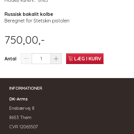
Model/varenr.:
8183
Russisk bakalit kolbe
Beregnet for Stetskin pistolen
750,00,-
Antal
LÆG I KURV
INFORMATIONER
DK-Arms
Enebærvej 8
8653 Them
CVR
12065507