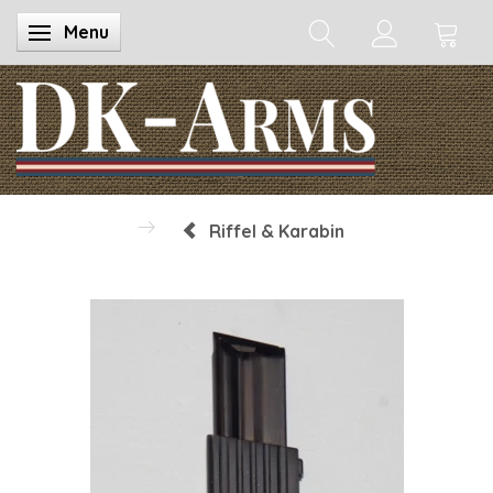
Menu
Skifte navigation
Riffel & Karabin