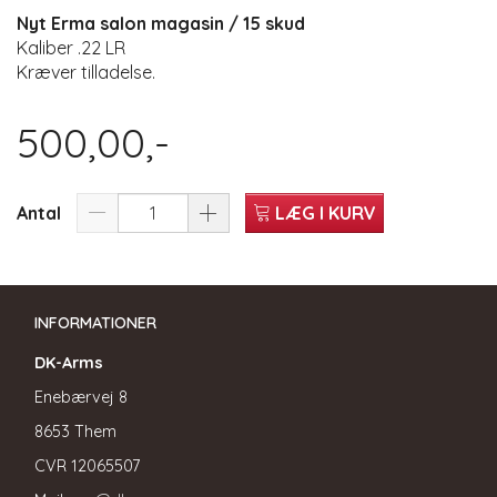
Nyt Erma salon magasin / 15 skud
Kaliber .22 LR
Kræver tilladelse.
500,00,-
Antal
LÆG I KURV
INFORMATIONER
DK-Arms
Enebærvej 8
8653 Them
CVR
12065507